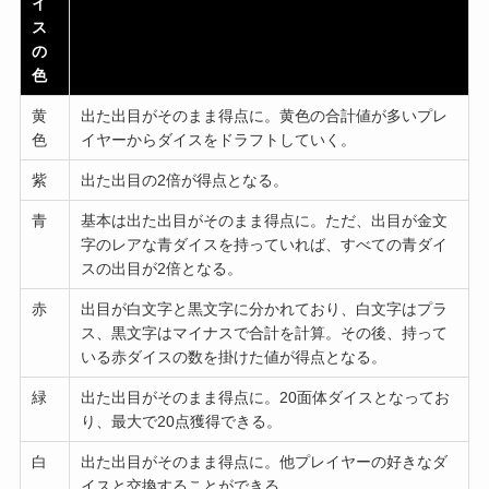
イ
ス
の
色
黄
出た出目がそのまま得点に。黄色の合計値が多いプレ
色
イヤーからダイスをドラフトしていく。
紫
出た出目の2倍が得点となる。
青
基本は出た出目がそのまま得点に。ただ、出目が金文
字のレアな青ダイスを持っていれば、すべての青ダイ
スの出目が2倍となる。
赤
出目が白文字と黒文字に分かれており、白文字はプラ
ス、黒文字はマイナスで合計を計算。その後、持って
いる赤ダイスの数を掛けた値が得点となる。
緑
出た出目がそのまま得点に。20面体ダイスとなってお
り、最大で20点獲得できる。
白
出た出目がそのまま得点に。他プレイヤーの好きなダ
イスと交換することができる。