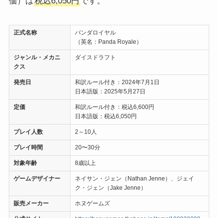
価）は
税込6,050円
です。
正式名称
パンダロイヤル
（英名：Panda Royale）
ジャンル・メカニ
ダイスドラフト
クス
発売日
和訳ルール付き：2024年7月1日
日本語版：2025年5月27日
定価
和訳ルール付き：税込6,600円
日本語版：税込6,050円
プレイ人数
2～10人
プレイ時間
20〜30分
対象年齢
8歳以上
ゲームデザイナー
ネイサン・ジェン（Nathan Jenne）、ジェイ
ク・ジェン（Jake Jenne）
販売メーカー
ホヌゲームズ