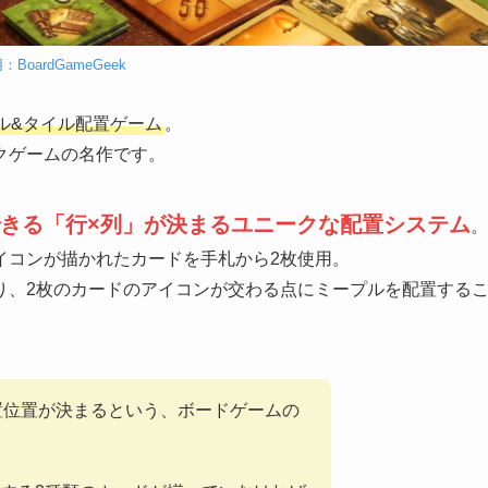
：BoardGameGeek
ル&タイル配置ゲーム
。
クゲームの名作です。
きる「行×列」が決まるユニークな配置システム
。
イコンが描かれたカードを手札から2枚使用。
り、2枚のカードのアイコンが交わる点にミープルを配置する
配置位置が決まるという、ボードゲームの