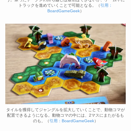
トラックを進めていくことで可能となる。（
引用：
BoardGameGeek
）
タイルを獲得してジャングルを拡大していくことで、動物コマが
配置できるようになる。動物コマの中には、2マスにまたがるも
のも。（
引用：BoardGameGeek
）