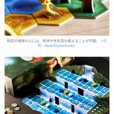
特定の地形の上には、樹木や水生花を植えることが可能。（
引
用：BoardGameGeek
）