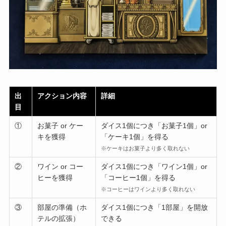
出
アクション内容
詳細
目
①
お菓子 or ケー
ダイス1個につき「お菓子1個」or
キを獲得
「ケーキ1個」を得る
※ケーキはお菓子より多く取れない
②
ワイン or コー
ダイス1個につき「ワイン1個」or
ヒーを獲得
「コーヒー1個」を得る
※コーヒーはワインより多く取れない
③
部屋の準備（ホ
ダイス1個につき「1部屋」を開放
テルの拡張）
できる