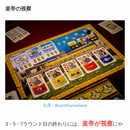
皇帝の視察
引用：BoardGameGeek
皇帝が視察
3・5・7ラウンド目の終わりには、
にや