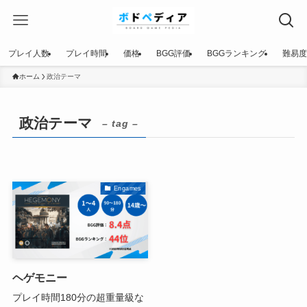
プレイ人数
プレイ時間
価格
BGG評価
BGGランキング
難易度
ホーム
政治テーマ
政治テーマ
– tag –
Engames
ヘゲモニー
プレイ時間180分の超重量級な