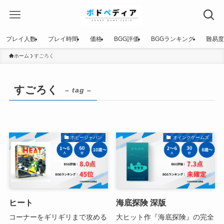
プレイ人数
プレイ時間
価格
BGG評価
BGGランキング
難易度
ホーム
すごろく
すごろく
– tag –
ホビージャパン
オインクゲームズ
ヒート
海底探険 深版
コーナーをギリギリまで攻める
大ヒット作『海底探険』の完全