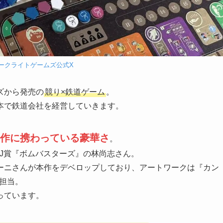
ークライトゲームズ公式X
ズから発売の
競り×鉄道ゲーム
。
本で鉄道会社を経営していきます。
作に携わっている豪華さ
。
J賞『ボムバスターズ』の林尚志さん。
ーニさんが本作をデベロップしており、アートワークは『カン
担当。
っています。