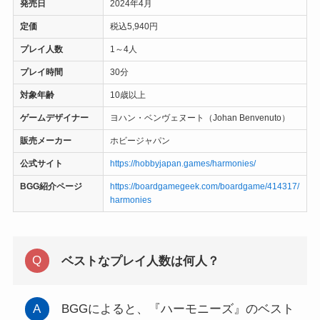
発売日
2024年4月
定価
税込5,940円
プレイ人数
1～4人
プレイ時間
30分
対象年齢
10歳以上
ゲームデザイナー
ヨハン・ベンヴェヌート（Johan Benvenuto）
販売メーカー
ホビージャパン
公式サイト
https://hobbyjapan.games/harmonies/
BGG紹介ページ
https://boardgamegeek.com/boardgame/414317/
harmonies
ベストなプレイ人数は何人？
BGGによると、『ハーモニーズ』のベスト