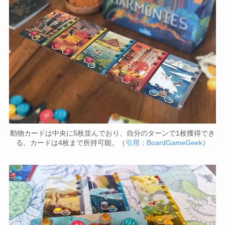
動物カードは中央に5枚並んでおり、自分のターンで1枚獲得でき
る。カードは4枚まで所持可能。（
引用：BoardGameGeek
）