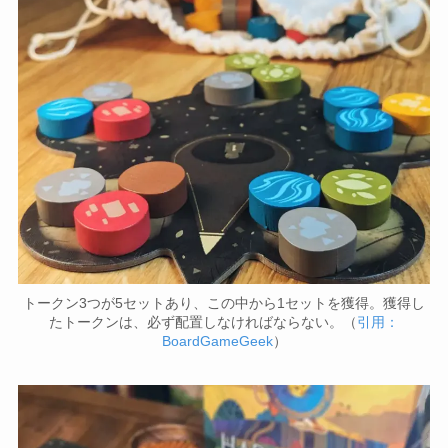
トークン3つが5セットあり、この中から1セットを獲得。獲得し
たトークンは、必ず配置しなければならない。（
引用：
BoardGameGeek
）