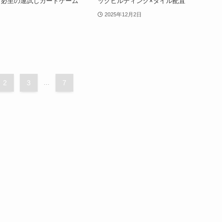
り必至の運試しカードゲーム
ッグビルディング×タイル配置
2025年12月2日
2
3
...
7