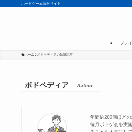
ボードゲーム情報サイト
プレ
ホーム
ボドペディアの執筆記事
ボドペディア
– Author –
年間約200個ほど
毎月ボドゲ会を実
ることを大事にし