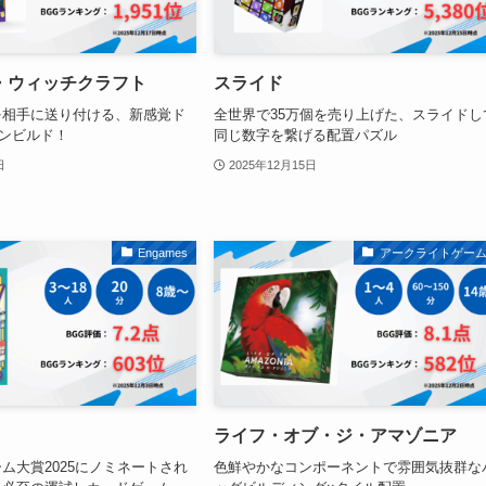
・ウィッチクラフト
スライド
を相手に送り付ける、新感覚ド
全世界で35万個を売り上げた、スライドし
ンビルド！
同じ数字を繋げる配置パズル
日
2025年12月15日
Engames
アークライトゲー
ライフ・オブ・ジ・アマゾニア
ム大賞2025にノミネートされ
色鮮やかなコンポーネントで雰囲気抜群な